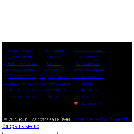
Каталог обзоров
Витамины
Здоровье сердца
Добавки детям
Минералы
Долголетие
Добавки женщинам
Кислоты
Беременность
Добавки мужчинам
Жиры и масла
Профилактика рака
Добавки пожилым
Продукты питания
Защита от патогенов
Добавки для красоты
Травяные добавки
Диабет
Добавки для энергии
Антиоксиданты
Здоровый сон
Добавки для мозга
Белки
Худеем легко
Наш магазин
© 2025 Ruih | Все права защищены |
Ограничение ответственности
Закрыть меню