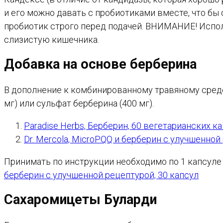
и его можно давать с пробиотиками вместе, что бы 
пробиотик строго перед подачей. ВНИМАНИЕ! Испол
слизистую кишечника.
Добавка на основе берберина
В дополнение к комбинированному травяному средс
мг) или сульфат берберина (400 мг).
Paradise Herbs, Берберин, 60 вегетарианских к
Dr. Mercola, MicroPQQ и берберин с улучшенной
Принимать по инструкции необходимо по 1 капсуле 
берберин с улучшенной рецептурой, 30 капсул
Сахаромицеты Буларди