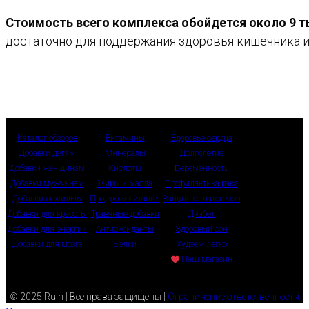
Стоимость всего комплекса обойдется около 9 т
достаточно для поддержания здоровья кишечника и
Каталог обзоров
Витамины
Здоровье сердца
Добавки детям
Минералы
Долголетие
Добавки женщинам
Кислоты
Беременность
Добавки мужчинам
Жиры и масла
Профилактика рака
Добавки пожилым
Продукты питания
Защита от патогенов
Добавки для красоты
Травяные добавки
Диабет
Добавки для энергии
Антиоксиданты
Здоровый сон
Добавки для мозга
Белки
Худеем легко
Наш магазин
© 2025 Ruih | Все права защищены |
Ограничение ответственности