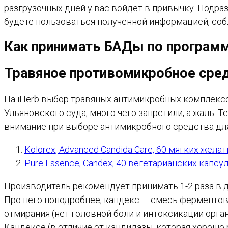
разгрузочных дней у вас войдет в привычку. Подра
будете пользоваться полученной информацией, со
Как принимать БАДы по программ
Травяное противомикробное сре
На iHerb выбор травяных антимикробных комплексо
Ульяновского суда, много чего запретили, а жаль. 
внимание при выборе антимикробного средства д
Kolorex, Advanced Candida Care, 60 мягких жел
Pure Essence, Candex, 40 вегетарианских капсу
Производитель рекомендует принимать 1-2 раза в д
Про него поподробнее, кандекс — смесь ферментов,
отмирания (нет головной боли и интоксикации орган
Кандексе (в отличие от кандидазы, которая хорошо 