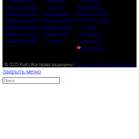
Добавки детям
Минералы
Долголетие
Добавки женщинам
Кислоты
Беременность
Добавки мужчинам
Жиры и масла
Профилактика рака
Добавки пожилым
Продукты питания
Защита от патогенов
Добавки для красоты
Травяные добавки
Диабет
Добавки для энергии
Антиоксиданты
Здоровый сон
Добавки для мозга
Белки
Худеем легко
Наш магазин
© 2025 Ruih | Все права защищены |
Ограничение ответственности
Закрыть меню