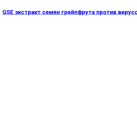
GSE экстракт семян грейпфрута против вирусо