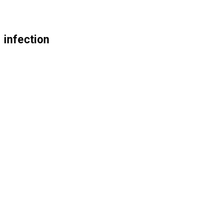
МЕНЮ
ЗАКРЫТЬ
ПО
infection
ВЕБ-
САЙТУ