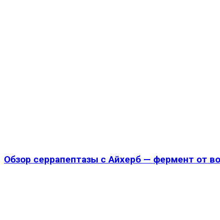
Обзор серрапептазы с Айхерб — фермент от в