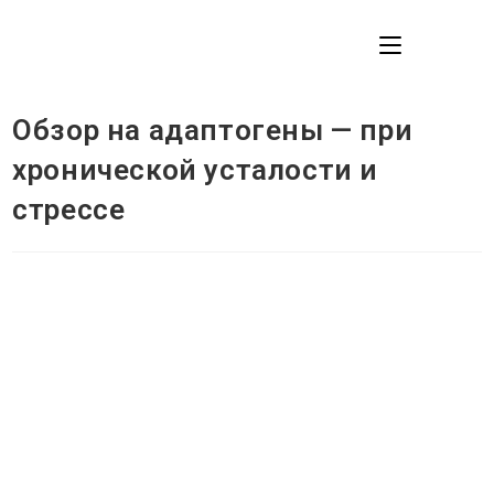
Перейти
к
МЕНЮ
содержимому
Обзор на адаптогены — при
хронической усталости и
стрессе