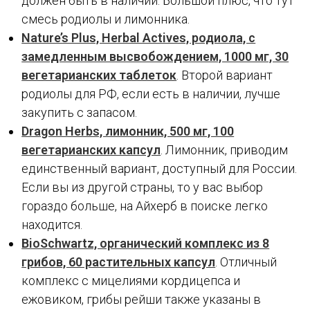
должен быть в наличии. Большой плюс, что тут
смесь родиолы и лимонника.
Nature’s Plus, Herbal Actives, родиола, с
замедленным высвобождением, 1000 мг, 30
вегетарианских таблеток
. Второй вариант
родиолы для РФ, если есть в наличии, лучше
закупить с запасом.
Dragon Herbs, лимонник, 500 мг, 100
вегетарианских капсул
. Лимонник, приводим
единственный вариант, доступный для России.
Если вы из другой страны, то у вас выбор
гораздо больше, на Айхерб в поиске легко
находится.
BioSchwartz, органический комплекс из 8
грибов, 60 растительных капсул
. Отличный
комплекс с мицелиями кордицепса и
ежовиком, грибы рейши также указаны в