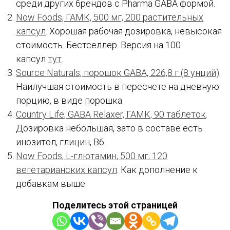
среди других брендов с Pharma GABA формой.
Now Foods, ГАМК, 500 мг, 200 растительных
капсул
. Хорошая рабочая дозировка, невысокая
стоимость. Бестселлер. Версия на 100
капсул
тут
.
Source Naturals, порошок GABA, 226,8 г (8 унций)
.
Наилучшая стоимость в пересчете на дневную
порцию, в виде порошка.
Country Life, GABA Relaxer, ГАМК, 90 таблеток
.
Дозировка небольшая, зато в составе есть
инозитол, глицин, В6.
Now Foods, L-глютамин, 500 мг, 120
вегетарианских капсул
. Как дополнение к
добавкам выше.
Поделитесь этой страницей