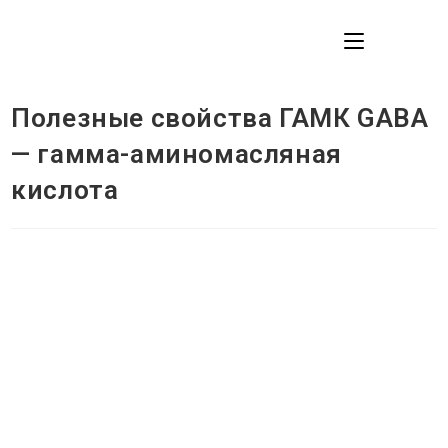
Перейти
к
МЕНЮ
содержимому
Полезные свойства ГАМК GABA
— гамма-аминомасляная
кислота