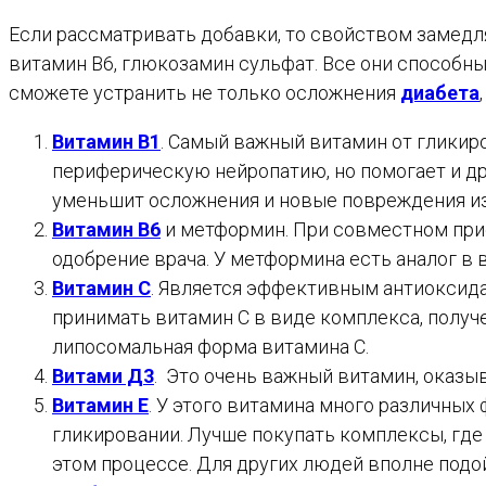
Если рассматривать добавки, то свойством замедля
витамин В6, глюкозамин сульфат. Все они способны
сможете устранить не только осложнения
диабета
Витамин В1
. Самый важный витамин от гликиро
периферическую нейропатию, но помогает и дру
уменьшит осложнения и новые повреждения из
Витамин B6
и метформин. При совместном при
одобрение врача. У метформина есть аналог в
Витамин С
. Является эффективным антиоксидан
принимать витамин С в виде комплекса, получ
липосомальная форма витамина С.
Витами Д3
. Это очень важный витамин, оказ
Витамин Е
. У этого витамина много различны
гликировании. Лучше покупать комплексы, где 
этом процессе. Для других людей вполне подо