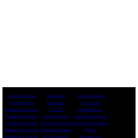
Каталог обзоров
Витамины
Здоровье сердца
Добавки детям
Минералы
Долголетие
Добавки женщинам
Кислоты
Беременность
Добавки мужчинам
Жиры и масла
Профилактика рака
Добавки пожилым
Продукты питания
Защита от патогенов
Добавки для красоты
Травяные добавки
Диабет
Добавки для энергии
Антиоксиданты
Здоровый сон