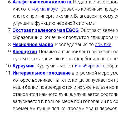
Альфа-липоевая кислота
. Недавнее исследов
кислота
нормализует
уровень конечных продук
клеток при гипергликемии. Благодаря такому 
улучшить функцию нервной системы.
Экстракт зеленого чая
EGCG
. Экстракт зелен
образованию конечных продуктов гликировани
Чесночное масло
. Исследования по
ссылке
.
Кверцетин
. Помимо антиоксидантной активно
путем связывания активных карбонильных сое
Куркумин
. Куркумин может
ингибировать
обра
Интервальное голодание
в огромной мере умен
которое возникает в теле, когда запускается 
наши белки повреждаются и их уже нельзя исп
становится намного лучше, улучшается состоян
запускается в полной мере при голодании по с
временем лучше под контролем врача переходи