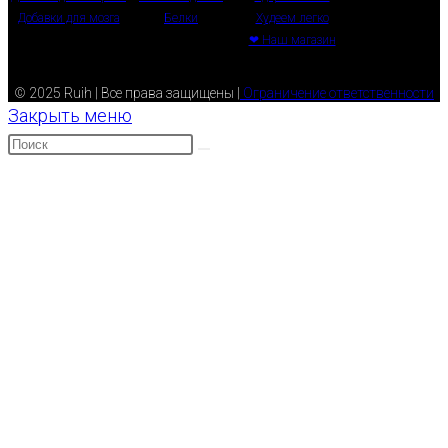
Добавки для мозга
Белки
Худеем легко
❤ Наш магазин
© 2025 Ruih | Все права защищены |
Ограничение ответственности
Закрыть меню