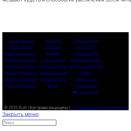
Каталог обзоров
Витамины
Здоровье сердца
Добавки детям
Минералы
Долголетие
Добавки женщинам
Кислоты
Беременность
Добавки мужчинам
Жиры и масла
Профилактика рака
Добавки пожилым
Продукты питания
Защита от патогенов
Добавки для красоты
Травяные добавки
Диабет
Добавки для энергии
Антиоксиданты
Здоровый сон
Добавки для мозга
Белки
Худеем легко
❤ Наш магазин
© 2025 Ruih | Все права защищены |
Ограничение ответственности
Закрыть меню